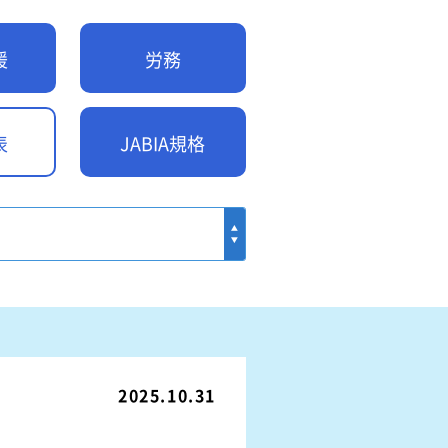
ル
関連リンク
援
労務
例
表
JABIA規格
て
2025.10.31