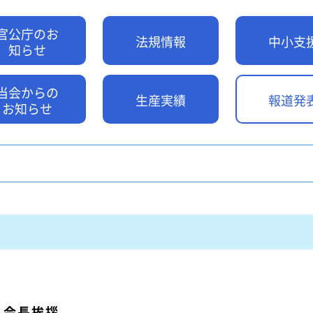
特装車サービスマニュア
会員限定
突入防止装置技術委員会
官公庁のお
環境対応事例
法規情報
中小支
からのお知らせ
知らせ
環境負荷物質フリー推奨部品
スワップボディコンテナ
車両製作基準
当会からの
労働災害対策及び改善事
生産実績
報道発
お知らせ
コンプライアンスについ
本部委員会／部会／支部
会員ネットワーク掲示板
会 会長挨拶