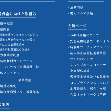
活動内容
働くクルマ図鑑
境保全に向けた取組み
取組み概要
会員ページ
活動内容
用車架装物リサイクルへの対応
JABIA規格について
環境基準適合ラベル」の設定
安全点検制度ガイドライン
産における環境保全
特装車サービスマニュアル
境負荷物質削減の取組み
突入防止装置技術委員会
協力事業者制度
からのお知らせ
架装物判別ガイドライン
スワップボディコンテナ
ゴールドラベル取得機種一覧
車両製作基準
解体マニュアル
労働災害対策及び改善事例
会員限定
コンプライアンスについて
環境対応事例
本部委員会／部会／支部
環境負荷物質フリー推奨部品
会員ネットワーク掲示板
会案内