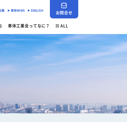
産台数
▶︎ 車体NEWS
▶︎ ENGLISH
お問合せ
内
車体工業会ってなに？
ALL
JABIA SHOP
ご挨拶
対応
- 「環境基準適合ラベル」の設定
会員検索
安全点検制度
各種申請用紙ダウンロード
- 環境負荷物質削減の取組み
業務財務資料
素材登録一覧
新着情報
ン
ゴールドラベル取得機種一覧
お問合せ
安全ニュース
車体NEWS
負荷物質フリー推奨部品
サービスニュース
よくあるご質問
行事予定
生産台数
ン