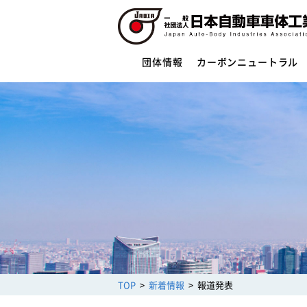
団体情報
カーボンニュートラル
団体情報
団体概要
役員一覧
ご挨拶
活動指針・活動内容
組織
業務財務資料
安全への取組み
制度・法規
サイバーセキュリティー対応
TOP
新着情報
報道発表
架装物の安全点検制度
トレーラ点検整備実施要領