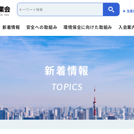
▶︎ 生
新着情報
安全への取組み
環境保全に向けた取組み
入会案
取組み概要
活動内容
制度・法規
カーボンニュートラル（会員限定）
入会案内
団体概要
役員一覧
- 商用車架装物リサイクルへの
会員資格について
会員資格について
活動内容
働くクルマ図鑑
入会方法
- サイバーセキュリティー対応
- 架装物の
協力事業者制度
環境保全に向けた取組み
- 生産における環境保全
活動指針・活動内容
組織
入会方法
- トレーラ点検整備実施要領
- 難燃物性
新着情報
会員検索
取組み概要
解体マニュアル一覧
架装物判別ガイドライ
安全に関するニュース
活動内容
車体工業会ってなに?
TOPICS
商用車架装物リサイクルへの対応
- 特装車メンテナンスニュース
- トラック
「環境基準適合ラベル」の設定
活動内容
環境対応事例
環境
会員限定
生産における環境保全
- バン型車安全輸送ニュース
- トレーラ
働くクルマ図鑑
環境負荷物質削減の取組み
- その他のお知らせ
協力事業者制度
会員ページ
架装物判別ガイドライン
JABIA規格について
ゴールドラベル取得機種一覧
安全点検制度ガイドライ
解体マニュアル