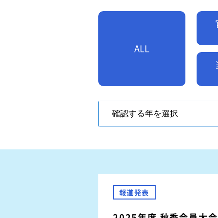
難燃性素材登録一覧
安全に関するニュース
特装車メンテナンスニュース
- トラック安全ニュース
ALL
バン型車安全輸送ニュース
トレーラサービスニュース
その他のお知らせ
報道発表
2025年度 秋季会員大