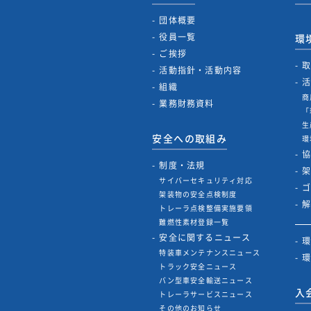
団体概要
役員一覧
環
ご挨拶
活動指針・活動内容
組織
商
業務財務資料
「
生
安全への取組み
環
制度・法規
サイバーセキュリティ対応
架装物の安全点検制度
トレーラ点検整備実施要領
難燃性素材登録一覧
安全に関するニュース
特装車メンテナンスニュース
トラック安全ニュース
バン型車安全輸送ニュース
入
トレーラサービスニュース
その他のお知らせ