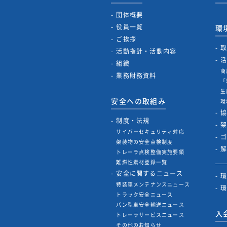
団体概要
役員一覧
環
ご挨拶
活動指針・活動内容
組織
商
業務財務資料
「
生
安全への取組み
環
制度・法規
サイバーセキュリティ対応
架装物の安全点検制度
トレーラ点検整備実施要領
難燃性素材登録一覧
安全に関するニュース
特装車メンテナンスニュース
トラック安全ニュース
バン型車安全輸送ニュース
入
トレーラサービスニュース
その他のお知らせ