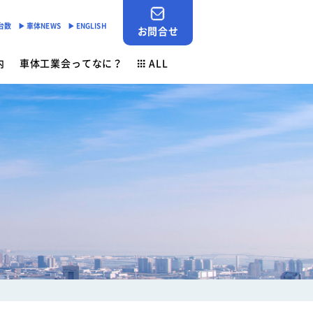
産台数
▶︎ 車体NEWS
▶︎ ENGLISH
お問合せ
内
車体工業会ってなに？
ALL
JABIA SHOP
ご挨拶
対応
- 「環境基準適合ラベル」の設定
会員検索
安全点検制度
各種申請用紙ダウンロード
- 環境負荷物質削減の取組み
業務財務資料
素材登録一覧
新着情報
ン
ゴールドラベル取得機種一覧
お問合せ
安全ニュース
車体NEWS
負荷物質フリー推奨部品
サービスニュース
よくあるご質問
行事予定
生産台数
ン