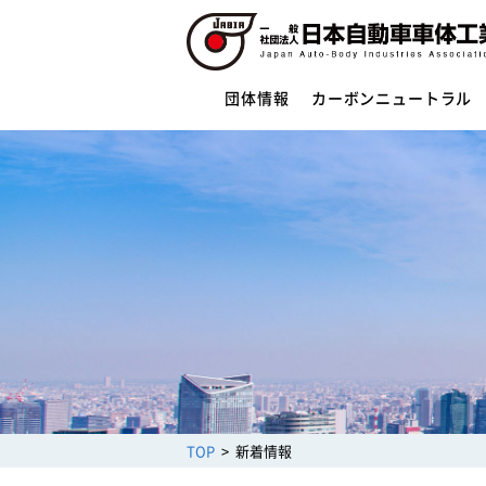
団体情報
カーボンニュートラル
団体情報
団体概要
役員一覧
ご挨拶
活動指針・活動内容
組織
業務財務資料
安全への取組み
制度・法規
サイバーセキュリティー対応
TOP
新着情報
架装物の安全点検制度
トレーラ点検整備実施要領