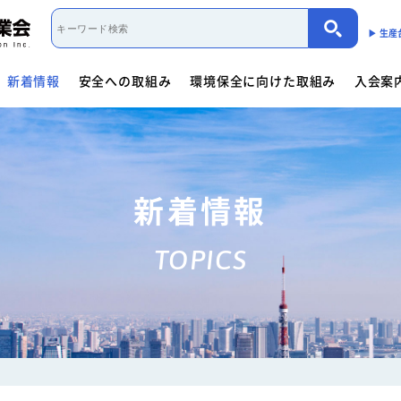
▶︎ 生
新着情報
安全への取組み
環境保全に向けた取組み
入会案
取組み概要
活動内容
制度・法規
カーボンニュートラル（会員限定）
入会案内
団体概要
役員一覧
- 商用車架装物リサイクルへの
会員資格について
会員資格について
活動内容
働くクルマ図鑑
入会方法
- サイバーセキュリティー対応
- 架装物の
協力事業者制度
環境保全に向けた取組み
- 生産における環境保全
活動指針・活動内容
組織
入会方法
- トレーラ点検整備実施要領
- 難燃物性
新着情報
会員検索
取組み概要
解体マニュアル一覧
架装物判別ガイドライ
安全に関するニュース
活動内容
車体工業会ってなに?
TOPICS
商用車架装物リサイクルへの対応
- 特装車メンテナンスニュース
- トラック
「環境基準適合ラベル」の設定
活動内容
環境対応事例
環境
会員限定
生産における環境保全
- バン型車安全輸送ニュース
- トレーラ
働くクルマ図鑑
環境負荷物質削減の取組み
- その他のお知らせ
協力事業者制度
会員ページ
架装物判別ガイドライン
JABIA規格について
ゴールドラベル取得機種一覧
安全点検制度ガイドライ
解体マニュアル