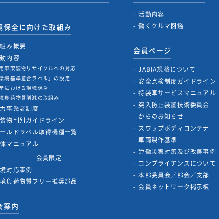
活動内容
働くクルマ図鑑
境保全に向けた取組み
取組み概要
会員ページ
活動内容
用車架装物リサイクルへの対応
JABIA規格について
環境基準適合ラベル」の設定
安全点検制度ガイドライン
産における環境保全
特装車サービスマニュアル
境負荷物質削減の取組み
突入防止装置技術委員会
協力事業者制度
からのお知らせ
架装物判別ガイドライン
スワップボディコンテナ
ゴールドラベル取得機種一覧
車両製作基準
解体マニュアル
労働災害対策及び改善事例
会員限定
コンプライアンスについて
環境対応事例
本部委員会／部会／支部
環境負荷物質フリー推奨部品
会員ネットワーク掲示板
会案内