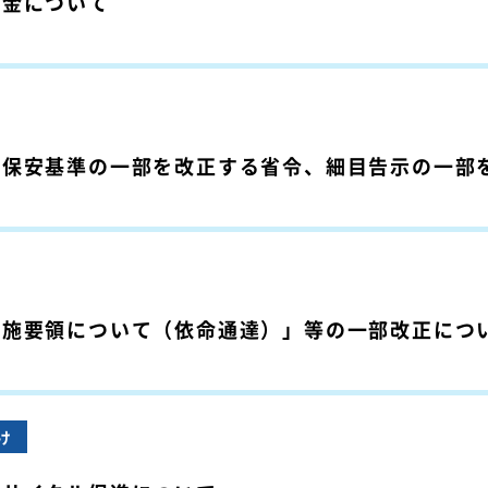
助金について
の保安基準の一部を改正する省令、細目告示の一部
実施要領について（依命通達）」等の一部改正につ
け