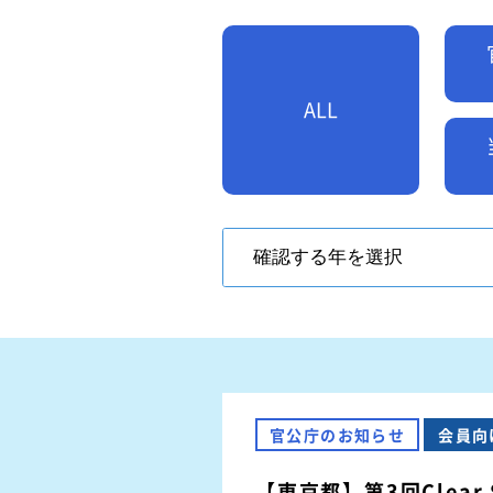
難燃性素材登録一覧
安全に関するニュース
特装車メンテナンスニュース
- トラック安全ニュース
ALL
バン型車安全輸送ニュース
トレーラサービスニュース
その他のお知らせ
官公庁のお知らせ
会員向
【東京都】第3回Clear