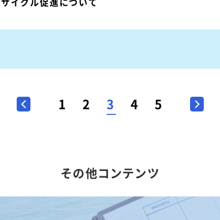
リサイクル促進について
1
2
3
4
5
<
>
その他コンテンツ