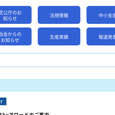
特装車サービスマニュア
会員限定
突入防止装置技術委員会
官公庁のお
環境対応事例
法規情報
中小支
からのお知らせ
知らせ
環境負荷物質フリー推奨部品
スワップボディコンテナ
車両製作基準
当会からの
労働災害対策及び改善事
生産実績
報道発
お知らせ
コンプライアンスについ
本部委員会／部会／支部
会員ネットワーク掲示板
け
 Skyアワードのご案内