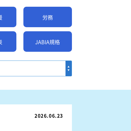
ル
関連リンク
援
労務
例
表
JABIA規格
て
2026.06.23